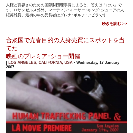
人権と寛容さのための国際財団理事長によると、答えは「はい」で
す。ロサンゼルス郊外、マーティン･ルーサー･キング･ジュニアの人
権英雄賞、最初の年の受賞者はグレナ･ボルチ･アビラです...
続きを読む >>
合衆国で売春目的の人身売買にスポットを当
てた
映画のプレミア･ショー開催
|
LOS ANGELES, CALIFORNIA, USA
•
Wednesday, 17 January
2007
|