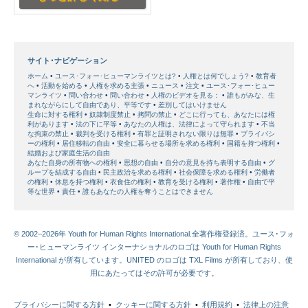
サイト･ナビゲーション
ホーム
ユース･フォー･ヒューマンライツとは?
人権とは何でしょう?
教育者
へ
活動を始める
人権を求める主張
ニュース
注文
ユース･フォー･ヒュー
マンライツ
問い合わせ
問い合わせ
人権のビデオを見る：
誰もがみな、生
まれながらにして自由であり、平等です
差別してはいけません
生命に対する権利
奴隷制度禁止
拷問の禁止
どこに行っても、あなたには権
利があります
法の下に平等
あなたの人権は、法律によって守られます
不当
な拘束の禁止
裁判を受ける権利
有罪と証明されない限りは無罪
プライバシ
ーの権利
居住移転の自由
安全に暮らせる場所を求める権利
国籍を持つ権利
結婚および家庭生活の自由
あなた自身の所有物への権利
思想の自由
自分の意見を持ち表明する自由
グ
ループを結成する自由
民主政治を求める権利
社会保障を求める権利
労働者
の権利
休息を持つ権利
衣食住の権利
教育を受ける権利
著作権
自由で平
等な世界
責任
誰もあなたの人権を奪うことはできません
© 2002–2026年 Youth for Human Rights International.全著作権登録済。ユース･フォ
ー･ヒューマンライツ インターナショナルのロゴは Youth for Human Rights
International が所有しています。UNITED のロゴは TXL Films が所有しており、使
用にあたってはその許可が必要です。
プライバシーに関する方針
•
クッキーに関する方針
•
利用規約
•
法律上の注意