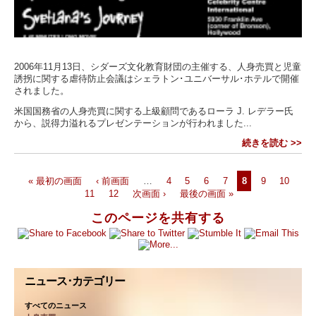
2006年11月13日、シダーズ文化教育財団の主催する、人身売買と児童
誘拐に関する虐待防止会議はシェラトン･ユニバーサル･ホテルで開催
されました。
米国国務省の人身売買に関する上級顧問であるローラ J. レデラー氏
から、説得力溢れるプレゼンテーションが行われました...
続きを読む >>
« 最初の画面
‹ 前画面
…
4
5
6
7
8
9
10
11
12
次画面 ›
最後の画面 »
このページを共有する
ニュース･カテゴリー
すべてのニュース