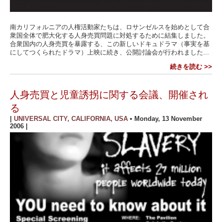
南カリフォルニアの人権活動家たちは、ロサンゼルスを始めとして合
衆国全体で肥大化する人身売買問題に対処するために結集しました。
合衆国内の人身売買を暴露する、この新しいドキュドラマ（事実を基
にしてつくられたドラマ）上映に続き、公開討論会が行われました...
続きを読む >>
人身売買と児童誘拐に関する会議、開催され
る
|
UNIVERSAL CITY, CALIFORNIA, USA
•
Monday, 13 November
2006
|