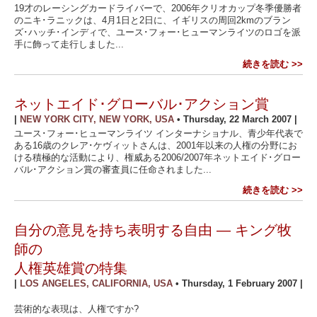
19才のレーシングカードライバーで、2006年クリオカップ冬季優勝者
のニキ･ラニックは、4月1日と2日に、イギリスの周回2kmのブラン
ズ･ハッチ･インディで、ユース･フォー･ヒューマンライツのロゴを派
手に飾って走行しました...
続きを読む >>
ネットエイド･グローバル･アクション賞
|
NEW YORK CITY, NEW YORK, USA
•
Thursday, 22 March 2007
|
ユース･フォー･ヒューマンライツ インターナショナル、青少年代表で
ある16歳のクレア･ケヴィットさんは、2001年以来の人権の分野にお
ける積極的な活動により、権威ある2006/2007年ネットエイド･グロー
バル･アクション賞の審査員に任命されました...
続きを読む >>
自分の意見を持ち表明する自由 ― キング牧
師の
人権英雄賞の特集
|
LOS ANGELES, CALIFORNIA, USA
•
Thursday, 1 February 2007
|
芸術的な表現は、人権ですか?