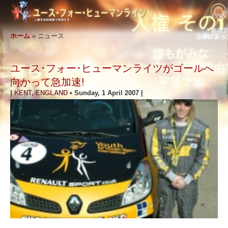
ユース･フォー･ヒューマンライツにつ
いて
ホーム
»
ニュース
人権とは何でしょう?
ユース･フォー･ヒューマンライツとは?
ユース･フォー･ヒューマンライツが
ゴールへ
教育者へ
私たちの目的
人権の定義
向かって急加速!
活動を始める
ユース･フォー･ヒューマンライツの歴史
人権の背景
ようこそ
|
KENT, ENGLAND
•
Sunday, 1 April 2007
|
人権を求める主張
役員
世界人権宣言
教育パッケージの内容
活動に参加する
ニュース
顧問委員会
教育者からの結果報告
請願
人権の擁護者たち
注文
YHRIの協力者
人権カリキュラム
メンバーシップと寄付
さまざまな人権団体
問い合わせ
声明と表彰
教育プログラム
グループ
人権侵害
推薦の言葉
プログラムの実施
コンテスト