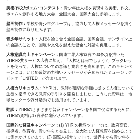
美術/作文/ポエム･コンテスト：
青少年は人権を表現する美術、作文、
ポエムを創作する地方大会、全国大会、国際大会に参加します。
壁画制作：
学校や青少年グループは、協力して人権メッセージを描く
壁画制作に取り組みます。
青少年サミット：
人権を論じ合う全国会議、国際会議、オンライン上
の会議のことで、国境や文化を越えた健全な対話を促進します。
人権意識向上キャンペーン：
国連世界人権宣言の30条項を描いた
YHRI公共サービス広告に加え、「人権とは何でしょう?」ブックレッ
トを使って、人権についての意識と寛容さを高めます。
このキャンペ
ーンには、いじめ反対の力強いメッセージが込められたミュージック
ビデオ「UNITED」が含まれます。
人権カリキュラム：
YHRIは、教師が適切な手順に従って人権について
生徒を指導できる教育の手引きを開発しました。こうした資料は、地
域センターや課外活動でも活用されています。
翻訳：
YHRIのさまざまな普及キャンペーンを各国で促進するために、
YHRIの資料は17言語に翻訳されています。
国際的な普及キャンペーン：
(1) YHRIの世界ツアーでは、政府高官、
指導者、教育者、青少年らと会見し、全大陸で人権教育を始めるよう
に働きかけています。(2) 国際人権サミットは、世界中から青少年を