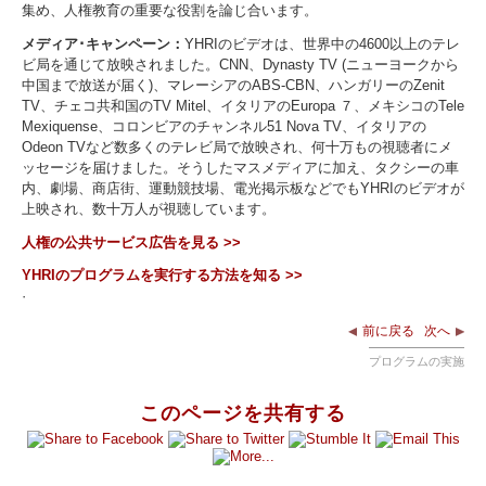
集め、人権教育の重要な役割を論じ合います。
メディア･キャンペーン：
YHRIのビデオは、世界中の4600以上のテレ
ビ局を通じて放映されました。CNN、Dynasty TV (ニューヨークから
中国まで放送が届く)、マレーシアのABS-CBN、ハンガリーのZenit
TV、チェコ共和国のTV Mitel、イタリアのEuropa ７、メキシコのTele
Mexiquense、コロンビアのチャンネル51 Nova TV、イタリアの
Odeon TVなど数多くのテレビ局で放映され、何十万もの視聴者にメ
ッセージを届けました。そうしたマスメディアに加え、タクシーの車
内、劇場、商店街、運動競技場、電光掲示板などでもYHRIのビデオが
上映され、数十万人が視聴しています。
人権の公共サービス広告を見る >>
YHRIのプログラムを実行する方法を知る >>
·
前に戻る
次へ
プログラムの実施
このページを共有する