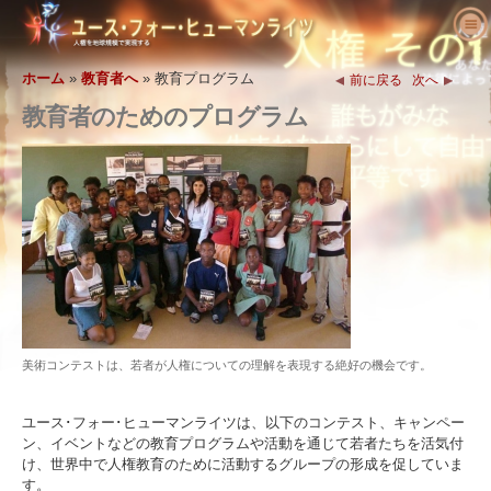
ユース･フォー･ヒューマンライツにつ
いて
ホーム
»
教育者へ
»
教育プログラム
前に戻る
次へ
人権とは何でしょう?
教育者のためのプログラム
ユース･フォー･ヒューマンライツとは?
教育者へ
私たちの目的
人権の定義
活動を始める
ユース･フォー･ヒューマンライツの歴史
人権の背景
ようこそ
人権を求める主張
役員
世界人権宣言
教育パッケージの内容
活動に参加する
ニュース
顧問委員会
教育者からの結果報告
請願
人権の擁護者たち
注文
YHRIの協力者
人権カリキュラム
メンバーシップと寄付
さまざまな人権団体
問い合わせ
声明と表彰
教育プログラム
グループ
人権侵害
美術コンテストは、若者が人権についての理解を表現する絶好の機会です。
推薦の言葉
プログラムの実施
コンテスト
ユース･フォー･ヒューマンライツは、以下のコンテスト、キャンペー
ン、イベントなどの教育プログラムや活動を通じて若者たちを活気付
け、世界中で人権教育のために活動するグループの形成を促していま
す。