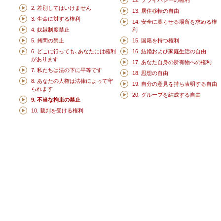
12. プライバシーの権利
2. 差別してはいけません
13. 居住移転の自由
3. 生命に対する権利
14. 安全に暮らせる場所を求める権
4. 奴隷制度禁止
利
5. 拷問の禁止
15. 国籍を持つ権利
6. どこに行っても､あなたには権利
16. 結婚および家庭生活の自由
があります
17. あなた自身の所有物への権利
7. 私たちは法の下に平等です
18. 思想の自由
8. あなたの人権は法律によって守
19. 自分の意見を持ち表明する自由
られます
20. グループを結成する自由
9. 不当な拘束の禁止
10. 裁判を受ける権利