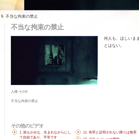
»
9. 不当な拘束の禁止
不当な拘束の禁止
何人も、ほしいま
とはない。
人権 その9
不当な拘束の禁止
その他のビデオ
1. 誰もがみな、生まれながらにし
11. 有罪と証明されない限りは無罪
て自由であり、平等です