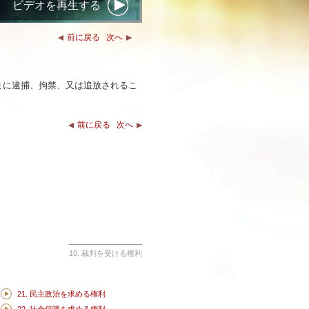
ビデオを再生する
前に戻る
次へ
まに逮捕、拘禁、又は追放されるこ
前に戻る
次へ
10. 裁判を受ける権利
21. 民主政治を求める権利