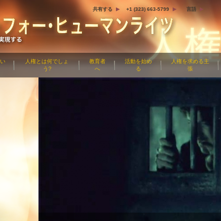
共有する
+1 (323) 663-5799
言語
つい
人権とは何でしょ
教育者
活動を始め
人権を求める主
う?
へ
る
張