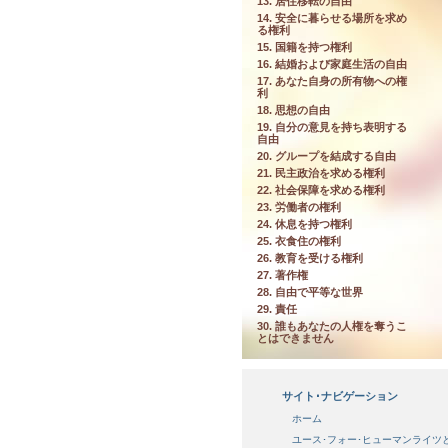
13. 居住移転の自由
14. 安全に暮らせる場所を求め
る権利
15. 国籍を持つ権利
16. 結婚および家庭生活の自由
17. あなた自身の所有物への権
利
18. 思想の自由
19. 自分の意見を持ち表明する
自由
20. グループを結成する自由
21. 民主政治を求める権利
22. 社会保障を求める権利
23. 労働者の権利
24. 休息を持つ権利
25. 衣食住の権利
26. 教育を受ける権利
27. 著作権
28. 自由で平等な世界
29. 責任
30. 誰もあなたの人権を奪うこ
とはできません
サイト･ナビゲーション
ホーム
ユース･フォー･ヒューマンライツ