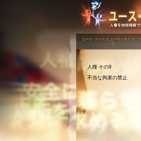
ユース･フォー･ヒューマンライツに
て
人権 その9
不当な拘束の禁止