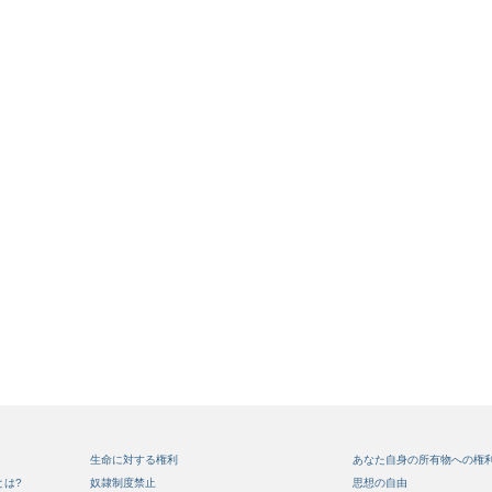
生命に対する権利
あなた自身の所有物への権
とは?
奴隷制度禁止
思想の自由