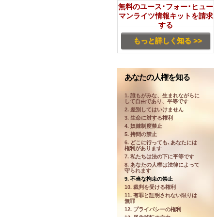
無料のユース･フォー･ヒュー
マンライツ情報キットを請求
する
もっと詳しく知る >>
あなたの人権を知る
1. 誰もがみな、生まれながらに
して自由であり、平等です
2. 差別してはいけません
3. 生命に対する権利
4. 奴隷制度禁止
5. 拷問の禁止
6. どこに行っても､あなたには
権利があります
7. 私たちは法の下に平等です
8. あなたの人権は法律によって
守られます
9. 不当な拘束の禁止
10. 裁判を受ける権利
11. 有罪と証明されない限りは
無罪
12. プライバシーの権利