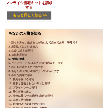
マンライツ情報キットを請求
する
もっと詳しく知る >>
あなたの人権を知る
1. 誰もがみな、生まれながらにして自由であり、平等です
2. 差別してはいけません
3. 生命に対する権利
4. 奴隷制度禁止
5. 拷問の禁止
6. どこに行っても､あなたには権利があります
7. 私たちは法の下に平等です
8. あなたの人権は法律によって守られます
9. 不当な拘束の禁止
10. 裁判を受ける権利
11. 有罪と証明されない限りは無罪
12. プライバシーの権利
13. 居住移転の自由
14. 安全に暮らせる場所を求める権利
15. 国籍を持つ権利
16. 結婚および家庭生活の自由