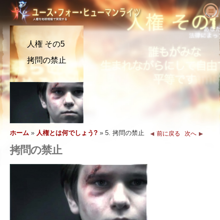
ユース･フォー･ヒューマンライツにつ
いて
人権 その5
人権とは何でしょう?
ユース･フォー･ヒューマンライツとは?
拷問の禁止
教育者へ
私たちの目的
人権の定義
活動を始める
ユース･フォー･ヒューマンライツの歴史
人権の背景
ようこそ
人権を求める主張
役員
世界人権宣言
教育パッケージの内容
活動に参加する
ニュース
顧問委員会
教育者からの結果報告
請願
人権の擁護者たち
注文
YHRIの協力者
人権カリキュラム
メンバーシップと寄付
さまざまな人権団体
ホーム
»
人権とは何でしょう?
»
5. 拷問の禁止
前に戻る
次へ
問い合わせ
拷問の禁止
声明と表彰
教育プログラム
グループ
人権侵害
推薦の言葉
プログラムの実施
コンテスト