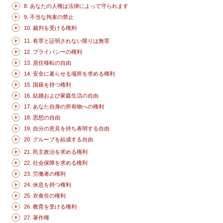
8. あなたの人権は法律によって守られます
9. 不当な拘束の禁止
10. 裁判を受ける権利
11. 有罪と証明されない限りは無罪
12. プライバシーの権利
13. 居住移転の自由
14. 安全に暮らせる場所を求める権利
15. 国籍を持つ権利
16. 結婚および家庭生活の自由
17. あなた自身の所有物への権利
18. 思想の自由
19. 自分の意見を持ち表明する自由
20. グループを結成する自由
21. 民主政治を求める権利
22. 社会保障を求める権利
23. 労働者の権利
24. 休息を持つ権利
25. 衣食住の権利
26. 教育を受ける権利
27. 著作権