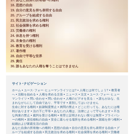
17. あなた自身の所有物への権利
18. 思想の自由
19. 自分の意見を持ち表明する自由
20. グループを結成する自由
21. 民主政治を求める権利
22. 社会保障を求める権利
23. 労働者の権利
24. 休息を持つ権利
25. 衣食住の権利
26. 教育を受ける権利
27. 著作権
28. 自由で平等な世界
29. 責任
30. 誰もあなたの人権を奪うことはできません
サイト･ナビゲーション
ホーム
ユース･フォー･ヒューマンライツとは?
人権とは何でしょう?
教育者
へ
活動を始める
人権を求める主張
ニュース
注文
ユース･フォー･ヒュー
マンライツ
問い合わせ
問い合わせ
人権のビデオを見る：
誰もがみな、生
まれながらにして自由であり、平等です
差別してはいけません
生命に対する権利
奴隷制度禁止
拷問の禁止
どこに行っても、あなたには権
利があります
法の下に平等
あなたの人権は、法律によって守られます
不当
な拘束の禁止
裁判を受ける権利
有罪と証明されない限りは無罪
プライバシ
ーの権利
居住移転の自由
安全に暮らせる場所を求める権利
国籍を持つ権利
結婚および家庭生活の自由
あなた自身の所有物への権利
思想の自由
自分の意見を持ち表明する自由
グ
ループを結成する自由
民主政治を求める権利
社会保障を求める権利
労働者