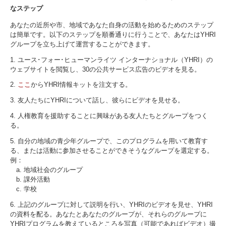
なステップ
あなたの近所や市、地域であなた自身の活動を始めるためのステップ
は簡単です。以下のステップを順番通りに行うことで、あなたはYHRI
グループを立ち上げて運営することができます。
1. ユース･フォー･ヒューマンライツ インターナショナル（YHRI）の
ウェブサイトを閲覧し、30の公共サービス広告のビデオを見る。
2.
ここ
からYHRI情報キットを注文する。
3. 友人たちにYHRIについて話し、彼らにビデオを見せる。
4. 人権教育を援助することに興味がある友人たちとグループをつく
る。
5. 自分の地域の青少年グループで、このプログラムを用いて教育す
る、または活動に参加させることができそうなグループを選定する。
例：
a. 地域社会のグループ
b. 課外活動
c. 学校
6. 上記のグループに対して説明を行い、YHRIのビデオを見せ、YHRI
の資料を配る。あなたとあなたのグループが、それらのグループに
YHRIプログラムを教えているところを写真（可能であればビデオ）撮