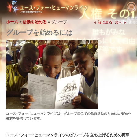
ユース･フォー･ヒューマンライツにつ
いて
ホーム
»
活動を始める
»
グループ
前に戻る
次へ
人権とは何でしょう?
グループを始めるには
ユース･フォー･ヒューマンライツとは?
教育者へ
私たちの目的
人権の定義
活動を始める
ユース･フォー･ヒューマンライツの歴史
人権の背景
ようこそ
人権を求める主張
役員
世界人権宣言
教育パッケージの内容
活動に参加する
ニュース
顧問委員会
教育者からの結果報告
請願
人権の擁護者たち
注文
YHRIの協力者
人権カリキュラム
メンバーシップと寄付
さまざまな人権団体
問い合わせ
声明と表彰
教育プログラム
グループ
人権侵害
推薦の言葉
プログラムの実施
コンテスト
ユース･フォー･ヒューマンライツは、グループ単位での教育活動のために出版物や
教材を提供しています。
ユース･フォー･ヒューマンライツのグループを立ち上げるための簡単