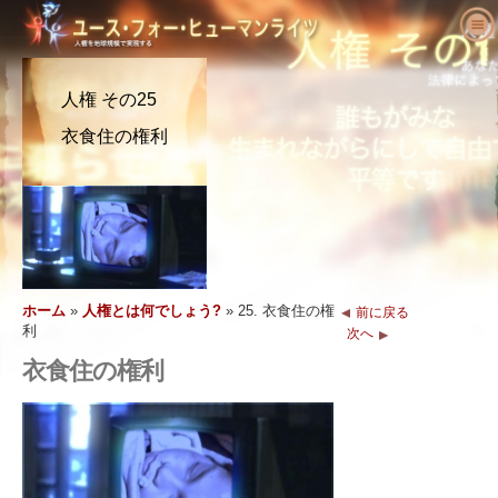
ユース･フォー･ヒューマンライツにつ
いて
人権 その25
人権とは何でしょう?
ユース･フォー･ヒューマンライツとは?
衣食住の権利
教育者へ
私たちの目的
人権の定義
活動を始める
ユース･フォー･ヒューマンライツの歴史
人権の背景
ようこそ
人権を求める主張
役員
世界人権宣言
教育パッケージの内容
活動に参加する
ニュース
顧問委員会
教育者からの結果報告
請願
人権の擁護者たち
注文
YHRIの協力者
人権カリキュラム
メンバーシップと寄付
さまざまな人権団体
ホーム
»
人権とは何でしょう?
»
25. 衣食住の権
前に戻る
利
問い合わせ
次へ
声明と表彰
教育プログラム
グループ
人権侵害
衣食住の権利
推薦の言葉
プログラムの実施
コンテスト