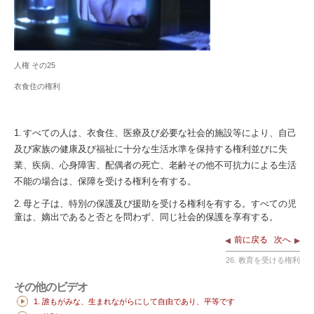
人権 その25
衣食住の権利
1. すべての人は、衣食住、医療及び必要な社会的施設等により、自己
及び家族の健康及び福祉に十分な生活水準を保持する権利並びに失
業、疾病、心身障害、配偶者の死亡、老齢その他不可抗力による生活
不能の場合は、保障を受ける権利を有する。
2. 母と子は、特別の保護及び援助を受ける権利を有する。すべての児
童は、嫡出であると否とを問わず、同じ社会的保護を享有する。
前に戻る
次へ
26. 教育を受ける権利
その他のビデオ
1. 誰もがみな、生まれながらにして自由であり、平等です