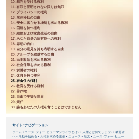
10. 裁判を受ける権利
11. 有罪と証明されない限りは無罪
12. プライバシーの権利
13. 居住移転の自由
14. 安全に暮らせる場所を求める権利
15. 国籍を持つ権利
16. 結婚および家庭生活の自由
17. あなた自身の所有物への権利
18. 思想の自由
19. 自分の意見を持ち表明する自由
20. グループを結成する自由
21. 民主政治を求める権利
22. 社会保障を求める権利
23. 労働者の権利
24. 休息を持つ権利
25. 衣食住の権利
26. 教育を受ける権利
27. 著作権
28. 自由で平等な世界
29. 責任
30. 誰もあなたの人権を奪うことはできません
サイト･ナビゲーション
ホーム
ユース･フォー･ヒューマンライツとは?
人権とは何でしょう?
教育者
へ
活動を始める
人権を求める主張
ニュース
注文
ユース･フォー･ヒュー