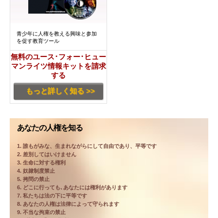
青少年に人権を教える興味と参加
を促す教育ツール
無料のユース･フォー･ヒュー
マンライツ情報キットを請求
する
もっと詳しく知る >>
あなたの人権を知る
1. 誰もがみな、生まれながらにして自由であり、平等です
2. 差別してはいけません
3. 生命に対する権利
4. 奴隷制度禁止
5. 拷問の禁止
6. どこに行っても､あなたには権利があります
7. 私たちは法の下に平等です
8. あなたの人権は法律によって守られます
9. 不当な拘束の禁止