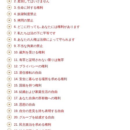
2. 差別してはいけません
3. 生命に対する権利
4. 奴隷制度禁止
5. 拷問の禁止
6. どこに行っても､あなたには権利があります
7. 私たちは法の下に平等です
8. あなたの人権は法律によって守られます
9. 不当な拘束の禁止
10. 裁判を受ける権利
11. 有罪と証明されない限りは無罪
12. プライバシーの権利
13. 居住移転の自由
14. 安全に暮らせる場所を求める権利
15. 国籍を持つ権利
16. 結婚および家庭生活の自由
17. あなた自身の所有物への権利
18. 思想の自由
19. 自分の意見を持ち表明する自由
20. グループを結成する自由
21. 民主政治を求める権利