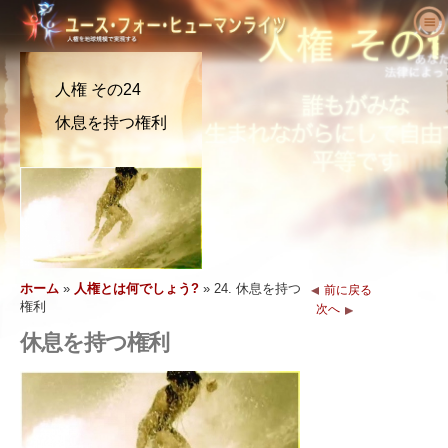
ユース･フォー･ヒューマンライツにつ
いて
人権 その24
人権とは何でしょう?
ユース･フォー･ヒューマンライツとは?
休息を持つ権利
教育者へ
私たちの目的
人権の定義
活動を始める
ユース･フォー･ヒューマンライツの歴史
人権の背景
ようこそ
人権を求める主張
役員
世界人権宣言
教育パッケージの内容
活動に参加する
ニュース
顧問委員会
教育者からの結果報告
請願
人権の擁護者たち
注文
YHRIの協力者
人権カリキュラム
メンバーシップと寄付
さまざまな人権団体
ホーム
»
人権とは何でしょう?
»
24. 休息を持つ
前に戻る
問い合わせ
声明と表彰
教育プログラム
グループ
人権侵害
権利
次へ
推薦の言葉
プログラムの実施
コンテスト
休息を持つ権利