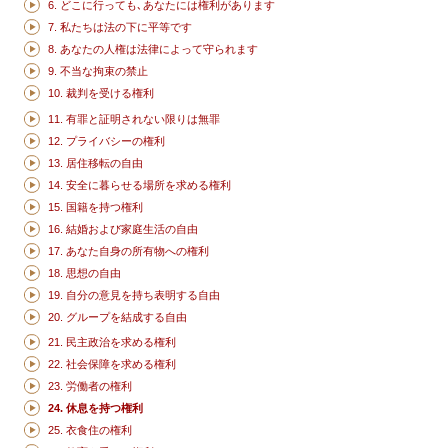
6. どこに行っても､あなたには権利があります
7. 私たちは法の下に平等です
8. あなたの人権は法律によって守られます
9. 不当な拘束の禁止
10. 裁判を受ける権利
11. 有罪と証明されない限りは無罪
12. プライバシーの権利
13. 居住移転の自由
14. 安全に暮らせる場所を求める権利
15. 国籍を持つ権利
16. 結婚および家庭生活の自由
17. あなた自身の所有物への権利
18. 思想の自由
19. 自分の意見を持ち表明する自由
20. グループを結成する自由
21. 民主政治を求める権利
22. 社会保障を求める権利
23. 労働者の権利
24. 休息を持つ権利
25. 衣食住の権利