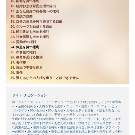
15. 国籍を持つ権利
16. 結婚および家庭生活の自由
17. あなた自身の所有物への権利
18. 思想の自由
19. 自分の意見を持ち表明する自由
20. グループを結成する自由
21. 民主政治を求める権利
22. 社会保障を求める権利
23. 労働者の権利
24. 休息を持つ権利
25. 衣食住の権利
26. 教育を受ける権利
27. 著作権
28. 自由で平等な世界
29. 責任
30. 誰もあなたの人権を奪うことはできません
サイト･ナビゲーション
ホーム
ユース･フォー･ヒューマンライツとは?
人権とは何でしょう?
教育者
へ
活動を始める
人権を求める主張
ニュース
注文
ユース･フォー･ヒュー
マンライツ
問い合わせ
問い合わせ
人権のビデオを見る：
誰もがみな、生
まれながらにして自由であり、平等です
差別してはいけません
生命に対する権利
奴隷制度禁止
拷問の禁止
どこに行っても、あなたには権
利があります
法の下に平等
あなたの人権は、法律によって守られます
不当
な拘束の禁止
裁判を受ける権利
有罪と証明されない限りは無罪
プライバシ
ーの権利
居住移転の自由
安全に暮らせる場所を求める権利
国籍を持つ権利