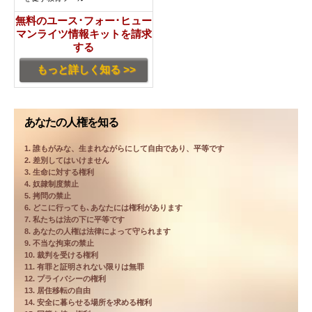
無料のユース･フォー･ヒュー
マンライツ情報キットを請求
する
もっと詳しく知る >>
あなたの人権を知る
1. 誰もがみな、生まれながらにして自由であり、平等です
2. 差別してはいけません
3. 生命に対する権利
4. 奴隷制度禁止
5. 拷問の禁止
6. どこに行っても､あなたには権利があります
7. 私たちは法の下に平等です
8. あなたの人権は法律によって守られます
9. 不当な拘束の禁止
10. 裁判を受ける権利
11. 有罪と証明されない限りは無罪
12. プライバシーの権利
13. 居住移転の自由
14. 安全に暮らせる場所を求める権利