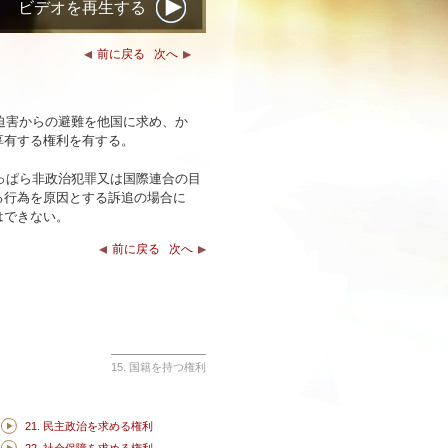
ビデオを再生する
前に戻る
次へ
、迫害からの避難を他国に求め、か
享有する権利を有する。
もっぱら非政治犯罪又は国際連合の目
る行為を原因とする訴追の場合に
はできない。
前に戻る
次へ
15. 国籍を持つ権利
21. 民主政治を求める権利