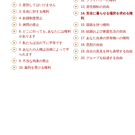
12. プライバシーの権利
2. 差別してはいけません
13. 居住移転の自由
3. 生命に対する権利
14. 安全に暮らせる場所を求める権
4. 奴隷制度禁止
利
5. 拷問の禁止
15. 国籍を持つ権利
6. どこに行っても､あなたには権利
16. 結婚および家庭生活の自由
があります
17. あなた自身の所有物への権利
7. 私たちは法の下に平等です
18. 思想の自由
8. あなたの人権は法律によって守
19. 自分の意見を持ち表明する自由
られます
20. グループを結成する自由
9. 不当な拘束の禁止
10. 裁判を受ける権利