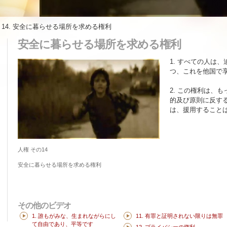
»
14. 安全に暮らせる場所を求める権利
安全に暮らせる場所を求める権利
1. すべての人は
つ、これを他国で
2. この権利は、
的及び原則に反す
は、援用すること
人権 その14
安全に暮らせる場所を求める権利
その他のビデオ
1. 誰もがみな、生まれながらにし
11. 有罪と証明されない限りは無罪
て自由であり、平等です