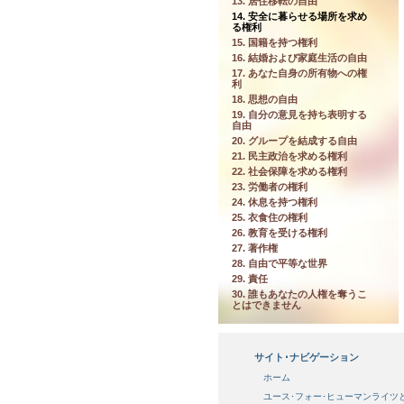
13. 居住移転の自由
14. 安全に暮らせる場所を求め
る権利
15. 国籍を持つ権利
16. 結婚および家庭生活の自由
17. あなた自身の所有物への権
利
18. 思想の自由
19. 自分の意見を持ち表明する
自由
20. グループを結成する自由
21. 民主政治を求める権利
22. 社会保障を求める権利
23. 労働者の権利
24. 休息を持つ権利
25. 衣食住の権利
26. 教育を受ける権利
27. 著作権
28. 自由で平等な世界
29. 責任
30. 誰もあなたの人権を奪うこ
とはできません
サイト･ナビゲーション
ホーム
ユース･フォー･ヒューマンライツ