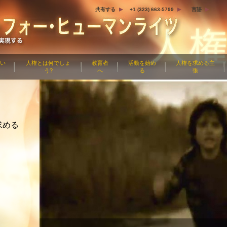
共有する
+1 (323) 663-5799
言語
つい
人権とは何でしょ
教育者
活動を始め
人権を求める主
う?
へ
る
張
求める