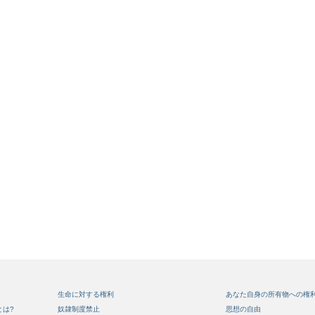
生命に対する権利
あなた自身の所有物への権
とは?
奴隷制度禁止
思想の自由