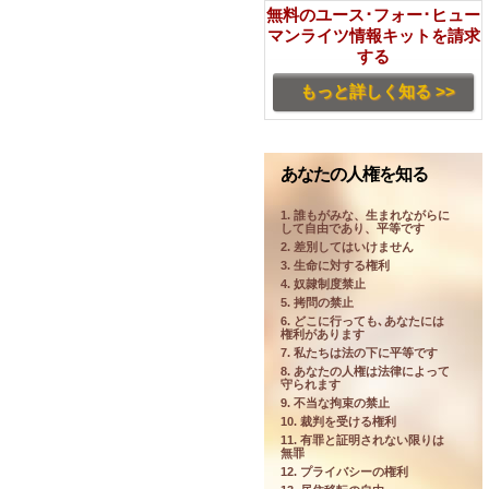
無料のユース･フォー･ヒュー
マンライツ情報キットを請求
する
もっと詳しく知る >>
あなたの人権を知る
1. 誰もがみな、生まれながらに
して自由であり、平等です
2. 差別してはいけません
3. 生命に対する権利
4. 奴隷制度禁止
5. 拷問の禁止
6. どこに行っても､あなたには
権利があります
7. 私たちは法の下に平等です
8. あなたの人権は法律によって
守られます
9. 不当な拘束の禁止
10. 裁判を受ける権利
11. 有罪と証明されない限りは
無罪
12. プライバシーの権利