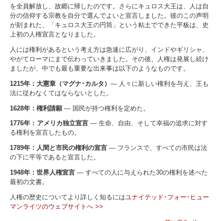
を全員解放し、故郷に帰したのです。さらにキュロス大王は、人は自
分の信仰する宗教を自分で選んでよいと宣言しました。彼のこの声明
が刻まれた、「キュロス大王の円筒」という粘土でできた平板は、史
上初の人権宣言となりました。
人には権利があるという考え方は急速に広がり、インドやギリシャ、
やがてローマにまで伝わっていきました。その後、人権は発展し続け
ましたが、中でも最も重要な出来事は以下のようなものです。
1215年：大憲章（マグナ･カルタ）
― 人々に新しい権利を与え、王も
法に従わなくてはならないとした。
1628年：権利請願
― 国民が持つ権利を定めた。
1776年： アメリカ独立宣言
― 生命、自由、そして幸福の追求に対す
る権利を宣言したもの。
1789年：人間と市民の権利の宣言
― フランスで、すべての市民は法
の下に平等であると宣言した。
1948年：世界人権宣言
― すべての人に与えられた30の権利を述べた
最初の文書。
人権の歴史についてより詳しく知るには
ユナイテッド･フォー･ヒュー
マンライツのウェブサイトへ >>