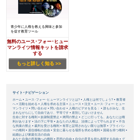
青少年に人権を教える興味と参加
を促す教育ツール
無料のユース･フォー･ヒュー
マンライツ情報キットを請求
する
もっと詳しく知る >>
サイト･ナビゲーション
ホーム
ユース･フォー･ヒューマンライツとは?
人権とは何でしょう?
教育者
へ
活動を始める
人権を求める主張
ニュース
注文
ユース･フォー･ヒュー
マンライツ
問い合わせ
問い合わせ
人権のビデオを見る：
誰もがみな、生
まれながらにして自由であり、平等です
差別してはいけません
生命に対する権利
奴隷制度禁止
拷問の禁止
どこに行っても、あなたには権
利があります
法の下に平等
あなたの人権は、法律によって守られます
不当
な拘束の禁止
裁判を受ける権利
有罪と証明されない限りは無罪
プライバシ
ーの権利
居住移転の自由
安全に暮らせる場所を求める権利
国籍を持つ権利
結婚および家庭生活の自由
あなた自身の所有物への権利
思想の自由
自分の意見を持ち表明する自由
グ