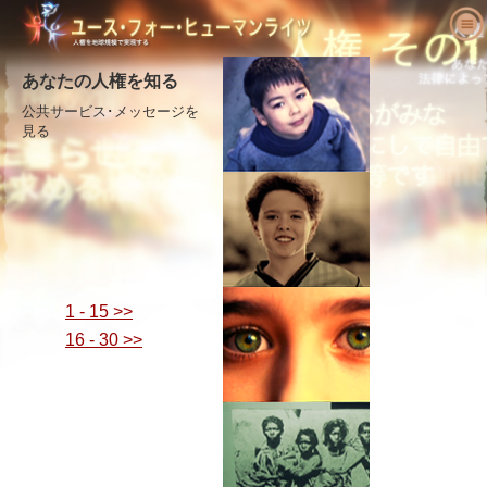
ユース･フォー･ヒューマンライツにつ
いて
あなたの人権を知る
人権とは何でしょう?
公共サービス･メッセージを
ユース･フォー･ヒューマンライツとは?
見る
教育者へ
私たちの目的
人権の定義
活動を始める
ユース･フォー･ヒューマンライツの歴史
人権の背景
ようこそ
人権を求める主張
役員
世界人権宣言
教育パッケージの内容
活動に参加する
ニュース
顧問委員会
教育者からの結果報告
請願
人権の擁護者たち
注文
YHRIの協力者
人権カリキュラム
メンバーシップと寄付
さまざまな人権団体
1 - 15 >>
問い合わせ
声明と表彰
教育プログラム
グループ
人権侵害
16 - 30 >>
推薦の言葉
プログラムの実施
コンテスト