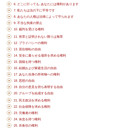
6. どこに行っても､あなたには権利があります
7. 私たちは法の下に平等です
8. あなたの人権は法律によって守られます
9. 不当な拘束の禁止
10. 裁判を受ける権利
11. 有罪と証明されない限りは無罪
12. プライバシーの権利
13. 居住移転の自由
14. 安全に暮らせる場所を求める権利
15. 国籍を持つ権利
16. 結婚および家庭生活の自由
17. あなた自身の所有物への権利
18. 思想の自由
19. 自分の意見を持ち表明する自由
20. グループを結成する自由
21. 民主政治を求める権利
22. 社会保障を求める権利
23. 労働者の権利
24. 休息を持つ権利
25. 衣食住の権利