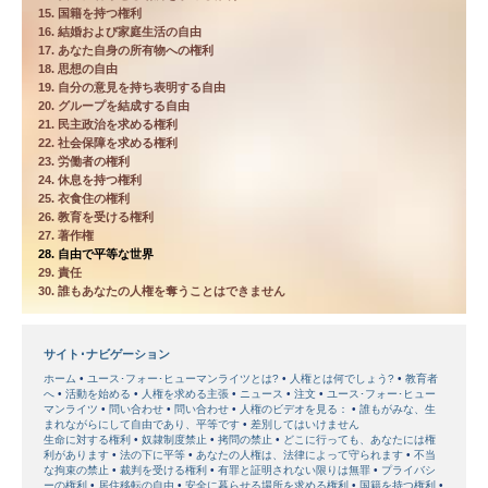
15. 国籍を持つ権利
16. 結婚および家庭生活の自由
17. あなた自身の所有物への権利
18. 思想の自由
19. 自分の意見を持ち表明する自由
20. グループを結成する自由
21. 民主政治を求める権利
22. 社会保障を求める権利
23. 労働者の権利
24. 休息を持つ権利
25. 衣食住の権利
26. 教育を受ける権利
27. 著作権
28. 自由で平等な世界
29. 責任
30. 誰もあなたの人権を奪うことはできません
サイト･ナビゲーション
ホーム
ユース･フォー･ヒューマンライツとは?
人権とは何でしょう?
教育者
へ
活動を始める
人権を求める主張
ニュース
注文
ユース･フォー･ヒュー
マンライツ
問い合わせ
問い合わせ
人権のビデオを見る：
誰もがみな、生
まれながらにして自由であり、平等です
差別してはいけません
生命に対する権利
奴隷制度禁止
拷問の禁止
どこに行っても、あなたには権
利があります
法の下に平等
あなたの人権は、法律によって守られます
不当
な拘束の禁止
裁判を受ける権利
有罪と証明されない限りは無罪
プライバシ
ーの権利
居住移転の自由
安全に暮らせる場所を求める権利
国籍を持つ権利