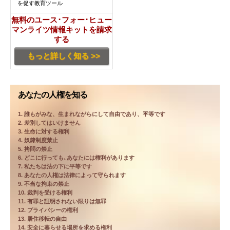
を促す教育ツール
無料のユース･フォー･ヒュー
マンライツ情報キットを請求
する
もっと詳しく知る >>
あなたの人権を知る
1. 誰もがみな、生まれながらにして自由であり、平等です
2. 差別してはいけません
3. 生命に対する権利
4. 奴隷制度禁止
5. 拷問の禁止
6. どこに行っても､あなたには権利があります
7. 私たちは法の下に平等です
8. あなたの人権は法律によって守られます
9. 不当な拘束の禁止
10. 裁判を受ける権利
11. 有罪と証明されない限りは無罪
12. プライバシーの権利
13. 居住移転の自由
14. 安全に暮らせる場所を求める権利