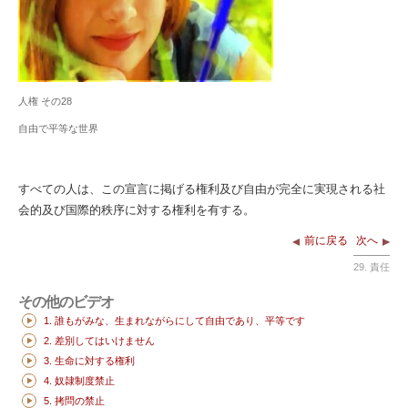
人権 その28
自由で平等な世界
すべての人は、この宣言に掲げる権利及び自由が完全に実現される社
会的及び国際的秩序に対する権利を有する。
前に戻る
次へ
29. 責任
その他のビデオ
1. 誰もがみな、生まれながらにして自由であり、平等です
2. 差別してはいけません
3. 生命に対する権利
4. 奴隷制度禁止
5. 拷問の禁止