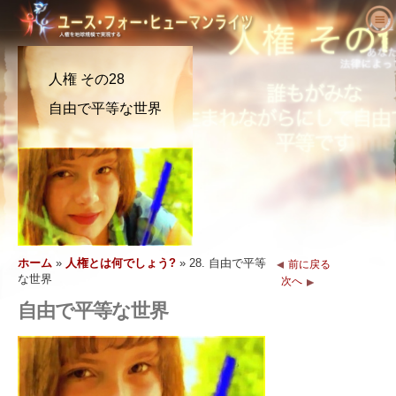
ユース･フォー･ヒューマンライツにつ
いて
人権 その28
人権とは何でしょう?
ユース･フォー･ヒューマンライツとは?
自由で平等な世界
教育者へ
私たちの目的
人権の定義
活動を始める
ユース･フォー･ヒューマンライツの歴史
人権の背景
ようこそ
人権を求める主張
役員
世界人権宣言
教育パッケージの内容
活動に参加する
ニュース
顧問委員会
教育者からの結果報告
請願
人権の擁護者たち
注文
YHRIの協力者
人権カリキュラム
メンバーシップと寄付
さまざまな人権団体
ホーム
»
人権とは何でしょう?
»
28. 自由で平等
問い合わせ
前に戻る
声明と表彰
教育プログラム
グループ
人権侵害
な世界
次へ
推薦の言葉
プログラムの実施
コンテスト
自由で平等な世界