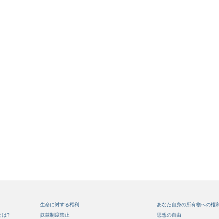
生命に対する権利
あなた自身の所有物への権
とは?
奴隷制度禁止
思想の自由