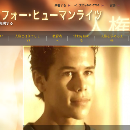
共有する
+1 (323) 663-5799
言語
つい
人権とは何でしょ
教育者
活動を始め
人権を求める主
う?
へ
る
張