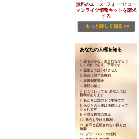
無料のユース･フォー･ヒュー
マンライツ情報キットを請求
する
もっと詳しく知る >>
あなたの人権を知る
1. 誰もがみな、生まれながらに
して自由であり、平等です
2. 差別してはいけません
3. 生命に対する権利
4. 奴隷制度禁止
5. 拷問の禁止
6. どこに行っても､あなたには
権利があります
7. 私たちは法の下に平等です
8. あなたの人権は法律によって
守られます
9. 不当な拘束の禁止
10. 裁判を受ける権利
11. 有罪と証明されない限りは
無罪
12. プライバシーの権利