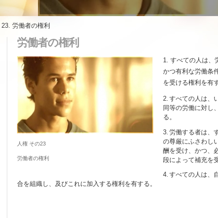
»
23. 労働者の権利
労働者の権利
1. すべての人は
かつ有利な労働条
を受ける権利を有
2. すべての人は
同等の労働に対し
る。
3. 労働する者は
の尊厳にふさわし
人権 その23
酬を受け、かつ、
労働者の権利
段によって補充を
4. すべての人は
合を組織し、及びこれに加入する権利を有する。