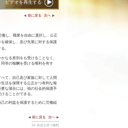
ビデオを再生する
前に戻る
次へ
、労働し、職業を自由に選択し、公正
件を確保し、及び失業に対する保護
する。
、いかなる差別をも受けることなく、
、同等の報酬を受ける権利を有す
、すべて、自己及び家族に対して人間
い生活を保障する公正かつ有利な報
必要な場合には、他の社会的保護手
受けることができる。
、自己の利益を保護するために労働組
前に戻る
次へ
24. 休息を持つ権利