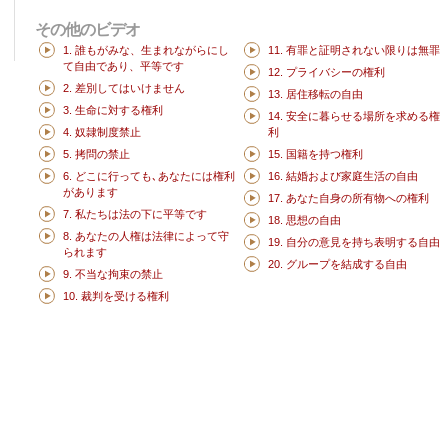
その他のビデオ
1. 誰もがみな、生まれながらにし
11. 有罪と証明されない限りは無罪
て自由であり、平等です
12. プライバシーの権利
2. 差別してはいけません
13. 居住移転の自由
3. 生命に対する権利
14. 安全に暮らせる場所を求める権
4. 奴隷制度禁止
利
5. 拷問の禁止
15. 国籍を持つ権利
6. どこに行っても､あなたには権利
16. 結婚および家庭生活の自由
があります
17. あなた自身の所有物への権利
7. 私たちは法の下に平等です
18. 思想の自由
8. あなたの人権は法律によって守
19. 自分の意見を持ち表明する自由
られます
20. グループを結成する自由
9. 不当な拘束の禁止
10. 裁判を受ける権利