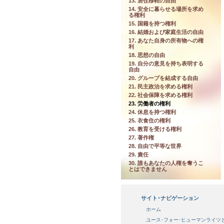
13. 居住移転の自由
14. 安全に暮らせる場所を求め
る権利
15. 国籍を持つ権利
16. 結婚および家庭生活の自由
17. あなた自身の所有物への権
利
18. 思想の自由
19. 自分の意見を持ち表明する
自由
20. グループを結成する自由
21. 民主政治を求める権利
22. 社会保障を求める権利
23. 労働者の権利
24. 休息を持つ権利
25. 衣食住の権利
26. 教育を受ける権利
27. 著作権
28. 自由で平等な世界
29. 責任
30. 誰もあなたの人権を奪うこ
とはできません
サイト･ナビゲーション
ホーム
ユース･フォー･ヒューマンライツ