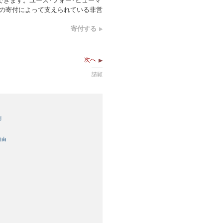
できます。ユース･フォー･ヒューマ
らの寄付によって支えられている非営
寄付する
次へ
請願
利
自由