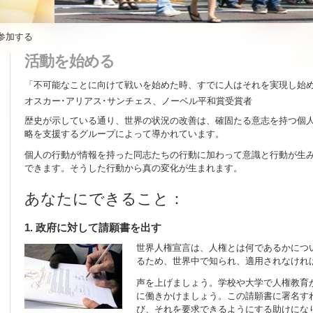
参加する
活動を始める
「不可能なことに向けて戦いを始めた時、すでに人はそれを実現し始
オスカー･アリアス･サンチェス、ノーベル平和賞受賞者
歴史が示している通り、世界の状況の改善は、確固たる意志を持つ個
略を支援するグループによって導かれています。
個人の行動が情報を持った同志たちの行動に加わって意識と行動が生
できます。そうした行動から真の変化が生まれます。
あなたにできること：
1. 政府に対して請願書を出す
世界人権宣言は、人権とは何であるかにつ
るため、世界中で知られ、適用されなけれ
声を上げましょう。学校や大学で人権教育
に働きかけましょう。この請願書に署名す
び、それを要求できるようにする助けにな