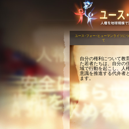
ユース･フォー･ヒューマンライツに
て
自分の権利について教
た若者たちは、自分の
域で行動を起こし、人
意識を推進する代弁者
ます。