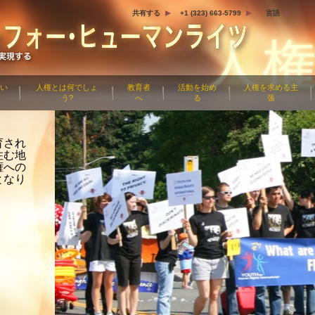
共有する
+1 (323) 663-5799
言語
つい
人権とは何でしょ
教育者
活動を始め
人権を求める主
う?
へ
る
張
育され
住む地
権への
となり