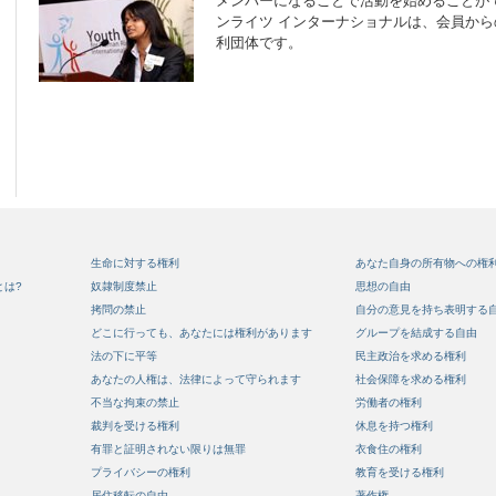
メンバーになることで活動を始めることが
ンライツ インターナショナルは、会員か
利団体です。
生命に対する権利
あなた自身の所有物への権
とは?
奴隷制度禁止
思想の自由
拷問の禁止
自分の意見を持ち表明する
どこに行っても、あなたには権利があります
グループを結成する自由
法の下に平等
民主政治を求める権利
あなたの人権は、法律によって守られます
社会保障を求める権利
不当な拘束の禁止
労働者の権利
裁判を受ける権利
休息を持つ権利
有罪と証明されない限りは無罪
衣食住の権利
プライバシーの権利
教育を受ける権利
居住移転の自由
著作権