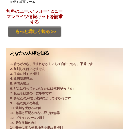
を促す教育ツール
無料のユース･フォー･ヒュー
マンライツ情報キットを請求
する
もっと詳しく知る >>
あなたの人権を知る
1. 誰もがみな、生まれながらにして自由であり、平等です
2. 差別してはいけません
3. 生命に対する権利
4. 奴隷制度禁止
5. 拷問の禁止
6. どこに行っても､あなたには権利があります
7. 私たちは法の下に平等です
8. あなたの人権は法律によって守られます
9. 不当な拘束の禁止
10. 裁判を受ける権利
11. 有罪と証明されない限りは無罪
12. プライバシーの権利
13. 居住移転の自由
14. 安全に暮らせる場所を求める権利