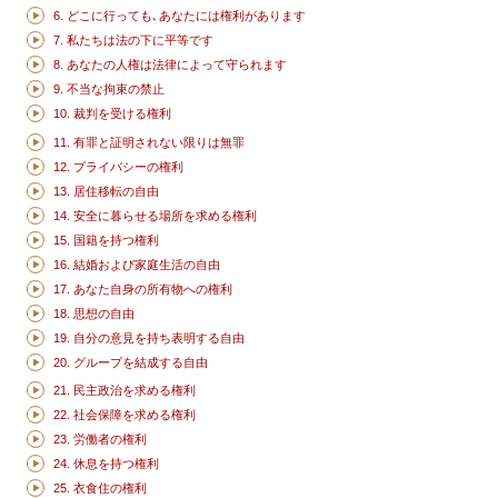
6. どこに行っても､あなたには権利があります
7. 私たちは法の下に平等です
8. あなたの人権は法律によって守られます
9. 不当な拘束の禁止
10. 裁判を受ける権利
11. 有罪と証明されない限りは無罪
12. プライバシーの権利
13. 居住移転の自由
14. 安全に暮らせる場所を求める権利
15. 国籍を持つ権利
16. 結婚および家庭生活の自由
17. あなた自身の所有物への権利
18. 思想の自由
19. 自分の意見を持ち表明する自由
20. グループを結成する自由
21. 民主政治を求める権利
22. 社会保障を求める権利
23. 労働者の権利
24. 休息を持つ権利
25. 衣食住の権利