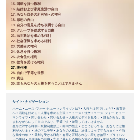
15. 国籍を持つ権利
16. 結婚および家庭生活の自由
17. あなた自身の所有物への権利
18. 思想の自由
19. 自分の意見を持ち表明する自由
20. グループを結成する自由
21. 民主政治を求める権利
22. 社会保障を求める権利
23. 労働者の権利
24. 休息を持つ権利
25. 衣食住の権利
26. 教育を受ける権利
27. 著作権
28. 自由で平等な世界
29. 責任
30. 誰もあなたの人権を奪うことはできません
サイト･ナビゲーション
ホーム
ユース･フォー･ヒューマンライツとは?
人権とは何でしょう?
教育者
へ
活動を始める
人権を求める主張
ニュース
注文
ユース･フォー･ヒュー
マンライツ
問い合わせ
問い合わせ
人権のビデオを見る：
誰もがみな、生
まれながらにして自由であり、平等です
差別してはいけません
生命に対する権利
奴隷制度禁止
拷問の禁止
どこに行っても、あなたには権
利があります
法の下に平等
あなたの人権は、法律によって守られます
不当
な拘束の禁止
裁判を受ける権利
有罪と証明されない限りは無罪
プライバシ
ーの権利
居住移転の自由
安全に暮らせる場所を求める権利
国籍を持つ権利