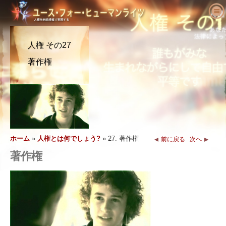
ユース･フォー･ヒューマンライツにつ
いて
人権 その27
人権とは何でしょう?
ユース･フォー･ヒューマンライツとは?
著作権
教育者へ
私たちの目的
人権の定義
活動を始める
ユース･フォー･ヒューマンライツの歴史
人権の背景
ようこそ
人権を求める主張
役員
世界人権宣言
教育パッケージの内容
活動に参加する
ニュース
顧問委員会
教育者からの結果報告
請願
人権の擁護者たち
注文
YHRIの協力者
人権カリキュラム
メンバーシップと寄付
さまざまな人権団体
ホーム
»
人権とは何でしょう?
»
27. 著作権
前に戻る
次へ
問い合わせ
声明と表彰
教育プログラム
グループ
人権侵害
著作権
推薦の言葉
プログラムの実施
コンテスト